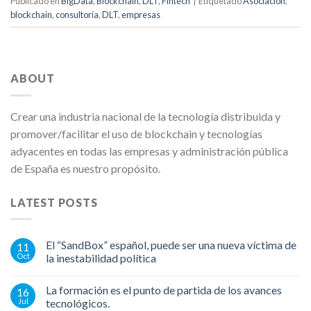
Publicado en
BigData
,
Blockchain
,
DLT
,
Fintech
|
Etiquetado
Asociación
,
blockchain
,
consultoría
,
DLT
,
empresas
ABOUT
Crear una industria nacional de la tecnología distribuida y
promover/facilitar el uso de blockchain y tecnologías
adyacentes en todas las empresas y administración pública
de España es nuestro propósito.
LATEST POSTS
El “SandBox” español, puede ser una nueva víctima de
11
Oct
la inestabilidad política
La formación es el punto de partida de los avances
16
Jul
tecnológicos.