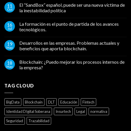
El “SandBox” español, puede ser una nueva víctima de
11
Oct
la inestabilidad política
La formación es el punto de partida de los avances
16
Jul
tecnológicos.
Desarrollos en las empresas. Problemas actuales y
19
May
beneficios que aporta blockchain.
Blockchain: ¿Puedo mejorar los procesos internos de
18
May
la empresa?
TAG CLOUD
BigData
Blockchain
DLT
Educación
Fintech
Identidad DIgital Soberana
Insurtech
Legal
normativa
Seguridad
Trazabilidad