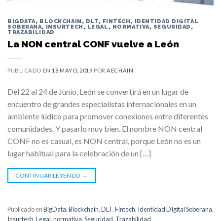
BIGDATA
,
BLOCKCHAIN
,
DLT
,
FINTECH
,
IDENTIDAD DIGITAL
SOBERANA
,
INSURTECH
,
LEGAL
,
NORMATIVA
,
SEGURIDAD
,
TRAZABILIDAD
La NON central CONF vuelve a León
PUBLICADO EN
18 MAYO, 2019
POR
AECHAIN
Del 22 al 24 de Junio, León se convertirá en un lugar de
encuentro de grandes especialistas internacionales en un
ambiente lúdico para promover conexiones entre diferentes
comunidades. Y pasarlo muy bien. El nombre NON central
CONF no es casual, es NON central, porque León no es un
lugar habitual para la celebración de un […]
CONTINUAR LEYENDO
→
Publicado en
BigData
,
Blockchain
,
DLT
,
Fintech
,
Identidad DIgital Soberana
,
Insurtech
,
Legal
,
normativa
,
Seguridad
,
Trazabilidad