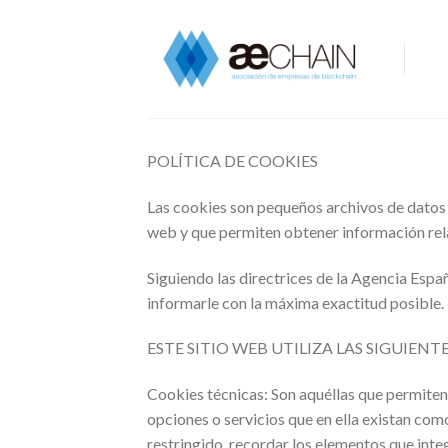
Skip
to
content
POLÍTICA DE COOKIES
Las cookies son pequeños archivos de datos q
web y que permiten obtener información rela
Siguiendo las directrices de la Agencia Espa
informarle con la máxima exactitud posible.
ESTE SITIO WEB UTILIZA LAS SIGUIENT
Cookies técnicas: Son aquéllas que permiten a
opciones o servicios que en ella existan como
restringido, recordar los elementos que integ