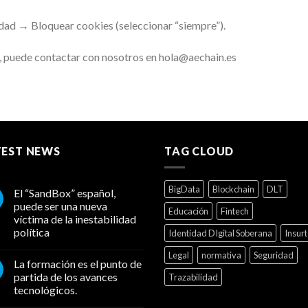
dad → Bloquear cookies (seleccionar “siempre”).
es, puede contactar con nosotros en hola@aechain.es
TEST NEWS
TAG CLOUD
BigData
Blockchain
DLT
El “SandBox” español,
puede ser una nueva
Educación
Fintech
víctima de la inestabilidad
política
Identidad DIgital Soberana
Insur
Legal
normativa
Seguridad
La formación es el punto de
partida de los avances
Trazabilidad
tecnológicos.