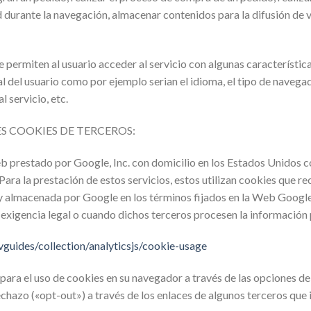
d durante la navegación, almacenar contenidos para la difusión de
 permiten al usuario acceder al servicio con algunas característic
al del usuario como por ejemplo serian el idioma, el tipo de navegado
 servicio, etc.
ES COOKIES DE TERCEROS:
web prestado por Google, Inc. con domicilio en los Estados Unidos
a la prestación de estos servicios, estos utilizan cookies que reco
a y almacenada por Google en los términos fijados en la Web Googl
 exigencia legal o cuando dichos terceros procesen la información
vguides/collection/analyticsjs/cookie-usage
para el uso de cookies en su navegador a través de las opciones de
echazo («opt-out») a través de los enlaces de algunos terceros que 