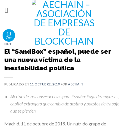
Skip
to
content
11
Oct
DLT
El “SandBox” español, puede ser
una nueva víctima de la
inestabilidad política
PUBLICADO EN
11 OCTUBRE, 2019
POR
AECHAIN
Alertan de las consecuencias para España: Fuga de empresas,
capital extranjero que cambia de destino y puestos de trabajo
que se pierden.
Madrid, 11 de octubre de 2019.
Un nutrido grupo de