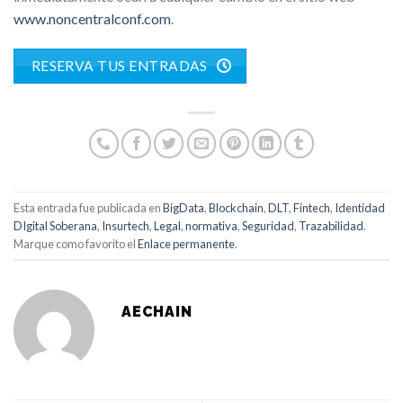
www.noncentralconf.com
.
RESERVA TUS ENTRADAS
Esta entrada fue publicada en
BigData
,
Blockchain
,
DLT
,
Fintech
,
Identidad
DIgital Soberana
,
Insurtech
,
Legal
,
normativa
,
Seguridad
,
Trazabilidad
.
Marque como favorito el
Enlace permanente
.
AECHAIN