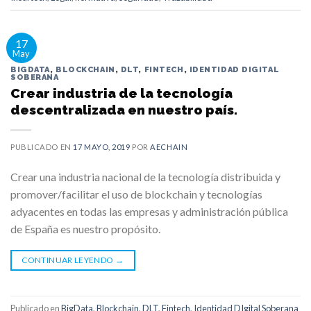
17
May
BIGDATA
,
BLOCKCHAIN
,
DLT
,
FINTECH
,
IDENTIDAD DIGITAL
SOBERANA
Crear industria de la tecnología
descentralizada en nuestro país.
PUBLICADO EN
17 MAYO, 2019
POR
AECHAIN
Crear una industria nacional de la tecnología distribuida y
promover/facilitar el uso de blockchain y tecnologías
adyacentes en todas las empresas y administración pública
de España es nuestro propósito.
CONTINUAR LEYENDO
→
Publicado en
BigData
,
Blockchain
,
DLT
,
Fintech
,
Identidad DIgital Soberana