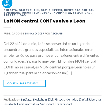
18
May
BIGDATA
,
BLOCKCHAIN
,
DLT
,
FINTECH
,
IDENTIDAD DIGITAL
SOBERANA
,
INSURTECH
,
LEGAL
,
NORMATIVA
,
SEGURIDAD
,
TRAZABILIDAD
La NON central CONF vuelve a León
PUBLICADO EN
18 MAYO, 2019
POR
AECHAIN
Del 22 al 24 de Junio, León se convertirá en un lugar de
encuentro de grandes especialistas internacionales en un
ambiente lúdico para promover conexiones entre diferentes
comunidades. Y pasarlo muy bien. El nombre NON central
CONF no es casual, es NON central, porque León no es un
lugar habitual para la celebración de un […]
CONTINUAR LEYENDO
→
Publicado en
BigData
,
Blockchain
,
DLT
,
Fintech
,
Identidad DIgital Soberana
,
Insurtech
,
Legal
,
normativa
,
Seguridad
,
Trazabilidad