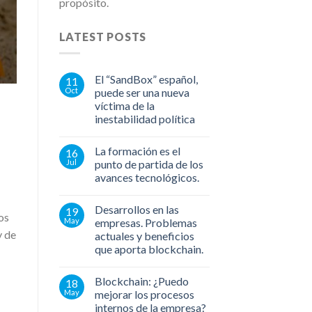
propósito.
LATEST POSTS
El “SandBox” español,
11
Oct
puede ser una nueva
víctima de la
inestabilidad política
La formación es el
16
Jul
punto de partida de los
avances tecnológicos.
Desarrollos en las
19
os
May
empresas. Problemas
y de
actuales y beneficios
que aporta blockchain.
Blockchain: ¿Puedo
18
May
mejorar los procesos
internos de la empresa?