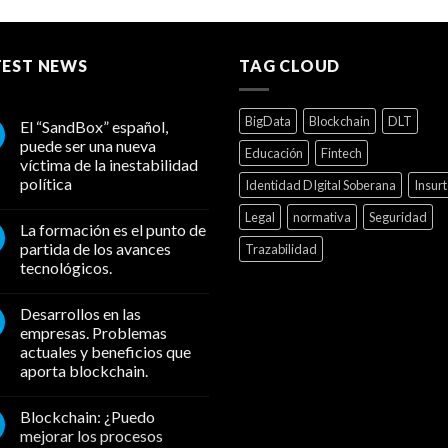
TEST NEWS
TAG CLOUD
BigData
Blockchain
DLT
El “SandBox” español,
puede ser una nueva
Educación
Fintech
víctima de la inestabilidad
política
Identidad DIgital Soberana
Insur
Legal
normativa
Seguridad
La formación es el punto de
partida de los avances
Trazabilidad
tecnológicos.
Desarrollos en las
empresas. Problemas
actuales y beneficios que
aporta blockchain.
Blockchain: ¿Puedo
mejorar los procesos