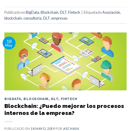
Publicado en
BigData
,
Blockchain
,
DLT
,
Fintech
|
Etiquetado
Asociación
,
blockchain
,
consultoría
,
DLT
,
empresas
18
May
BIGDATA
,
BLOCKCHAIN
,
DLT
,
FINTECH
Blockchain: ¿Puedo mejorar los procesos
internos de la empresa?
PUBLICADO EN
18 MAYO, 2019
POR
AECHAIN