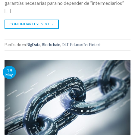
garantías necesarias para no depender de “intermediarios”
[…]
CONTINUAR LEYENDO
→
Publicado en
BigData
,
Blockchain
,
DLT
,
Educación
,
Fintech
19
May