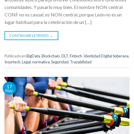
comunidades. Y pasarlo muy bien. El nombre NON central
CONF no es casual, es NON central, porque León no es un
lugar habitual para la celebración de un […]
CONTINUAR LEYENDO
→
Publicado en
BigData
,
Blockchain
,
DLT
,
Fintech
,
Identidad DIgital Soberana
,
Insurtech
,
Legal
,
normativa
,
Seguridad
,
Trazabilidad
17
May