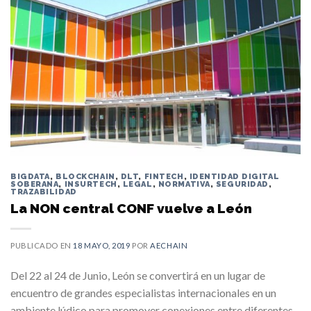
BIGDATA
,
BLOCKCHAIN
,
DLT
,
FINTECH
,
IDENTIDAD DIGITAL
SOBERANA
,
INSURTECH
,
LEGAL
,
NORMATIVA
,
SEGURIDAD
,
TRAZABILIDAD
La NON central CONF vuelve a León
PUBLICADO EN
18 MAYO, 2019
POR
AECHAIN
Del 22 al 24 de Junio, León se convertirá en un lugar de
encuentro de grandes especialistas internacionales en un
ambiente lúdico para promover conexiones entre diferentes